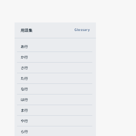
用語集
Glossary
あ行
か行
さ行
た行
な行
は行
ま行
や行
ら行