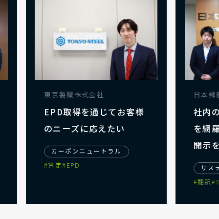
日本郵船株式会社
東京
社内のナレッジとデータ
EP
を網羅的に活用した情報
のニ
開示を実現
カー
#算定
サステナビリティ開示・SX
#翻訳
#SSBJ
#TCFD