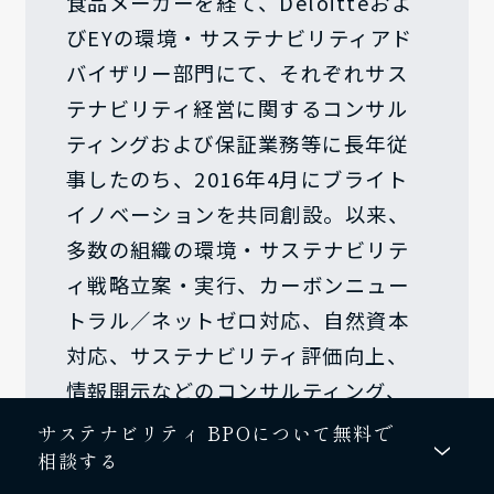
食品メーカーを経て、Deloitteおよ
びEYの環境・サステナビリティアド
バイザリー部門にて、それぞれサス
テナビリティ経営に関するコンサル
ティングおよび保証業務等に長年従
事したのち、2016年4月にブライト
イノベーションを共同創設。以来、
多数の組織の環境・サステナビリテ
ィ戦略立案・実行、カーボンニュー
トラル／ネットゼロ対応、自然資本
対応、サステナビリティ評価向上、
情報開示などのコンサルティング、
研修および育成業務等に従事。博士
サステナビリティ BPOについて無料で
相談する
（地球環境学）。