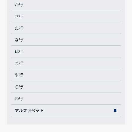
か行
さ行
た行
な行
は行
ま行
や行
ら行
わ行
アルファベット