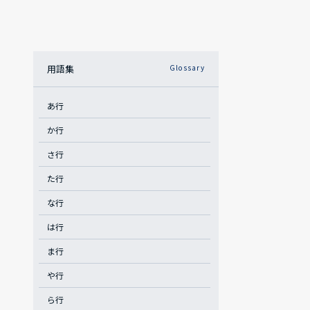
用語集
Glossary
あ行
か行
さ行
た行
な行
は行
ま行
や行
ら行