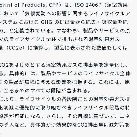
nt of Products, CFP）は、ISO 14067（温室効果
において「気候変動への影響に関するライフサイクルア
システムにおける GHG の排出量から除去・吸収量を除
もの」と定義されている。すなわち、製品やサービスの原
でのライフサイクル全体で排出される温室効果ガス
量（CO2e）に換算し、製品に表示された数値もしくは
CO2をはじめとする温室効果ガスの排出量を定量化し、
る。具体的には、製品やサービスのライフサイクル全体
、その製品が環境に与える影響を把握する。これには、原
に至るまでのすべての段階が含まれる。
により、ライフサイクルの各段階ごとの温室効果ガス排
出削減に優先的に取り組むべきライフサイクル段階の特
設定が可能になる。さらに、その目標に基づいて、エネ
の導入など、具体的かつ効果的なCO2排出量削減対策を
。